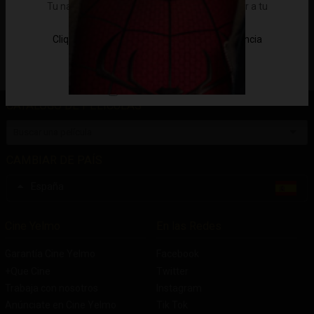
Tu navegador solicitará permiso para acceder a tu
ubicación.
Cliquea en
"Permitir"
para localizar tu provincia
Mejor No
¡Permitir!
No volver a mostrar
CATÁLOGO DE PELÍCULAS
CAMBIAR DE PAÍS
España
Cine Yelmo
En las Redes
Garantía Cine Yelmo
Facebook
+Que Cine
Twitter
Trabaja con nosotros
Instagram
Anúnciate en Cine Yelmo
Tik Tok