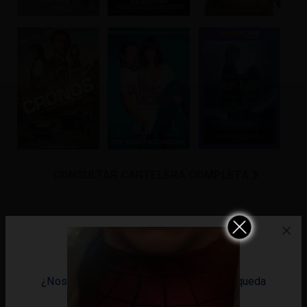
CONSULTAR CARTELERA COMPLETA
×
¿Nos dejas saber qué YELMO CINES te queda
más cerca?