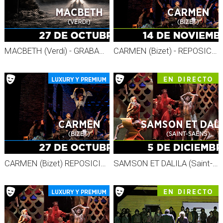
MACBETH (Verdi) - GRABADO MET 26-27
CARMEN (Bizet) - REPOSICIÓN MET 26-27
CARMEN (Bizet) REPOSICIÓN - Grabado MET 26-27
SAMSON ET DALILA (Saint-Saëns) - MET LIVE 26-27