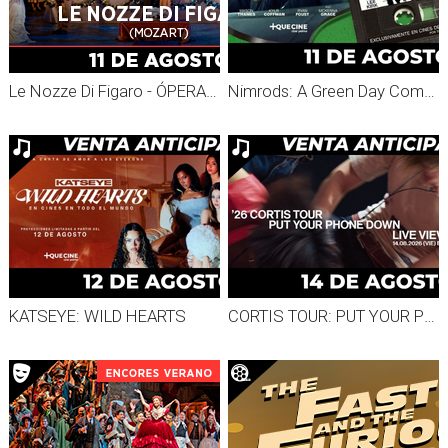
Le Nozze Di Figaro - ÓPERA MET ENCORES 2026
Nimrods: A Green Day Comedy
KATSEYE: WILD HEARTS
CORTIS TOUR: PUT YOUR PHONE DOWN