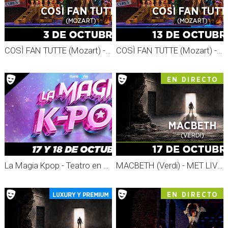
COSÌ FAN TUTTE (Mozart) - MET LIVE 26-27
COSÌ FAN TUTTE (Mozart) - GRABADO MET 26-27
La Magia Kpop - Teatro en Vivo
MACBETH (Verdi) - MET LIVE 26-27