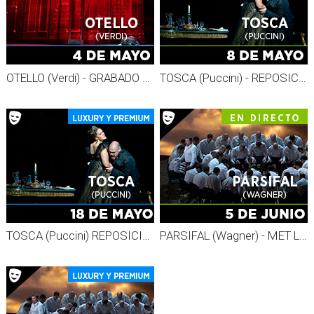
OTELLO (Verdi) - GRABADO MET 26-27
TOSCA (Puccini) - REPOSICIÓN MET 26-27
TOSCA (Puccini) REPOSICIÓN - Grabado MET 26-27
PARSIFAL (Wagner) - MET LIVE 26-27