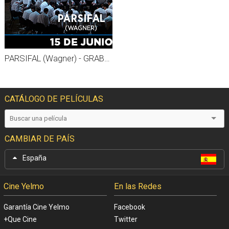
PARSIFAL (Wagner) - GRABADO MET 26-27
CATÁLOGO DE PELÍCULAS
CAMBIAR DE PAÍS
España
Cine Yelmo
En las Redes
Garantía Cine Yelmo
Facebook
+Que Cine
Twitter