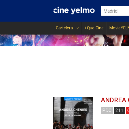
Madrid
Cartelera
+Que Cine
MovieYEL
ANDREA 
PDC
211