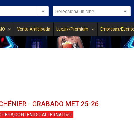
Selecciona un cine
MO
Venta Anticipada
Luxury/Premium
Empresas/Event
CHÉNIER - GRABADO MET 25-26
ÓPERA,CONTENIDO ALTERNATIVO