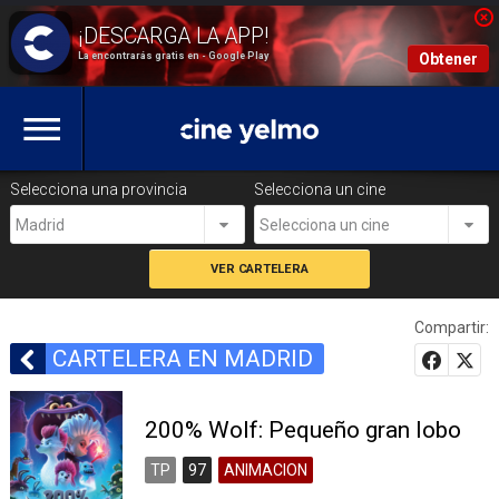
La encontrarás gratis en - Google Play
Obtener
Selecciona una provincia
Selecciona un cine
Madrid
Selecciona un cine
Compartir:
CARTELERA EN MADRID
200% Wolf: Pequeño gran lobo
TP
97
ANIMACION