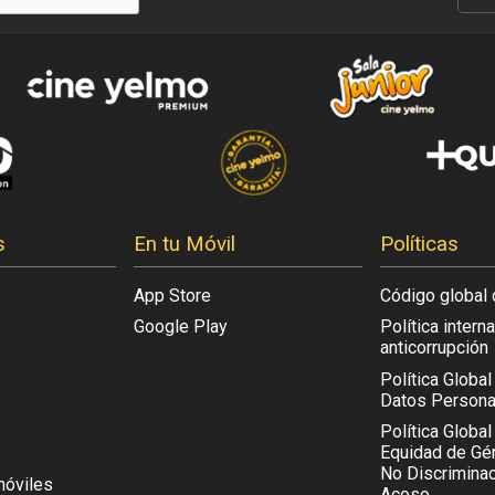
s
En tu Móvil
Políticas
App Store
Código global 
Google Play
Política intern
anticorrupción
Política Globa
Datos Persona
Política Global
Equidad de Gén
No Discriminac
móviles
Acoso