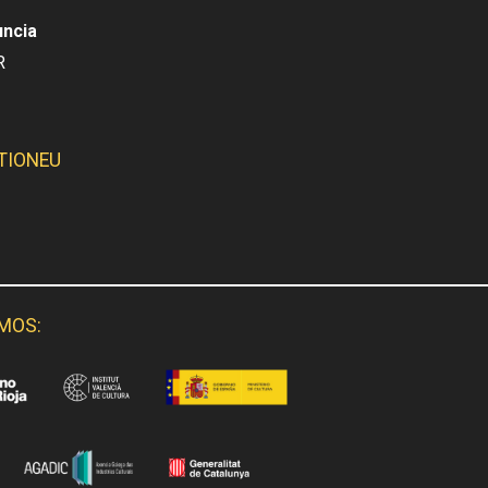
uncia
R
TIONEU
SMOS: