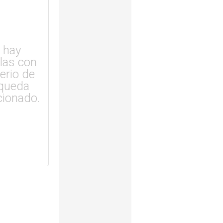
 hay
ulas con
terio de
queda
cionado.