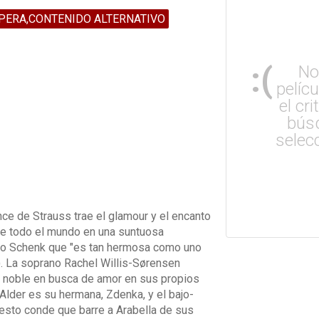
PERA,CONTENIDO ALTERNATIVO
:(
No
pelíc
el cri
bús
selec
ce de Strauss trae el glamour y el encanto
 de todo el mundo en una suntuosa
tto Schenk que "es tan hermosa como uno
. La soprano Rachel Willis-Sørensen
oven noble en busca de amor en sus propios
Alder es su hermana, Zdenka, y el bajo-
esto conde que barre a Arabella de sus