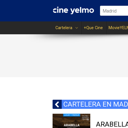
Madrid
Cartelera
+Que Cine
MovieYEL
CARTELERA EN MAD
ARABELLA