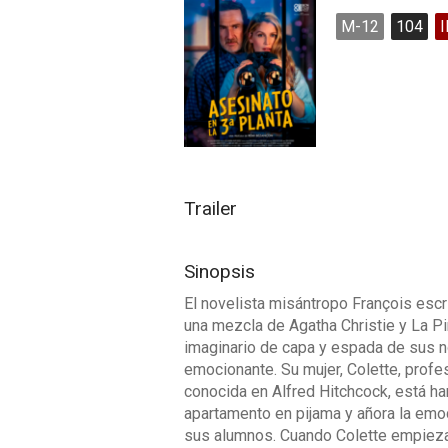
M-12
104
Trailer
Sinopsis
El novelista misántropo François escr
una mezcla de Agatha Christie y La Pi
imaginario de capa y espada de sus n
emocionante. Su mujer, Colette, prof
conocida en Alfred Hitchcock, está ha
apartamento en pijama y añora la emoc
sus alumnos. Cuando Colette empieza