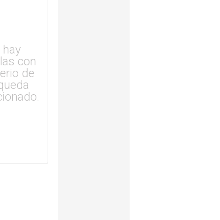
 hay
ulas con
terio de
queda
cionado.