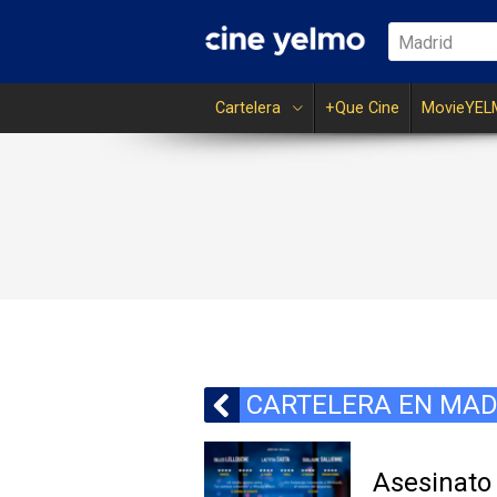
Madrid
Cartelera
+Que Cine
MovieYEL
CARTELERA EN MAD
Asesinato 