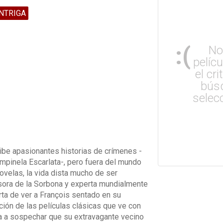
INTRIGA
:(
No
pelíc
el cri
bús
selec
ibe apasionantes historias de crímenes -
mpinela Escarlata-, pero fuera del mundo
ovelas, la vida dista mucho de ser
esora de la Sorbona y experta mundialmente
rta de ver a François sentado en su
ión de las películas clásicas que ve con
 a sospechar que su extravagante vecino