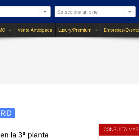
Selecciona un cine
MO
Venta Anticipada
Luxury/Premium
Empresas/Event
RID
CONSULTA MÁS
en la 3ª planta