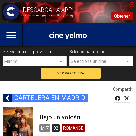
La encontrarás gratis en - Google Play
Obtener
Selecciona una provincia
Selecciona un cine
Madrid
Selecciona un cine
Compartir:
CARTELERA EN MADRID
Bajo un volcán
M-7
92
ROMANCE