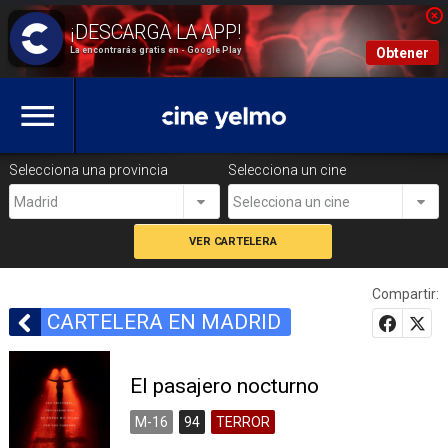
La encontrarás gratis en - Google Play
Obtener
Selecciona una provincia
Selecciona un cine
Madrid
Selecciona un cine
Compartir:
CARTELERA EN MADRID
El pasajero nocturno
M-16
94
TERROR