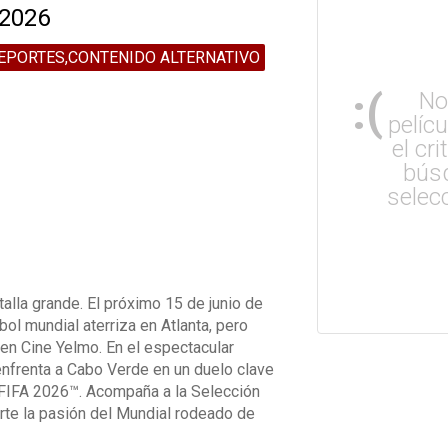
 2026
EPORTES,CONTENIDO ALTERNATIVO
:(
No
pelíc
el cri
bús
selec
talla grande. El próximo 15 de junio de
bol mundial aterriza en Atlanta, pero
 en Cine Yelmo. En el espectacular
frenta a Cabo Verde en un duelo clave
 FIFA 2026™. Acompaña a la Selección
rte la pasión del Mundial rodeado de