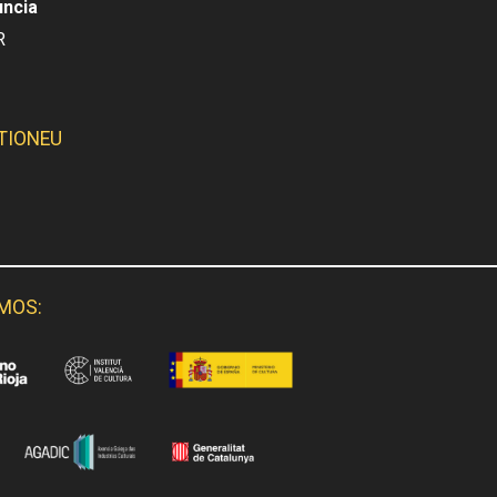
uncia
R
TIONEU
SMOS: