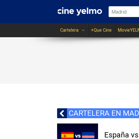
Madrid
Cartelera
+Que Cine
MovieYEL
CARTELERA EN MAD
España vs