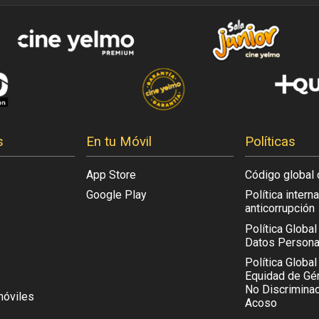
s
En tu Móvil
Políticas
App Store
Código global 
Google Play
Política intern
anticorrupción
Política Globa
Datos Persona
Política Global
Equidad de Gén
No Discriminac
móviles
Acoso