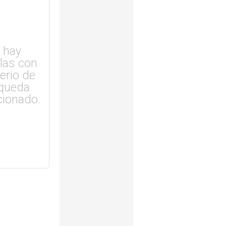
 hay
ulas con
terio de
queda
cionado.