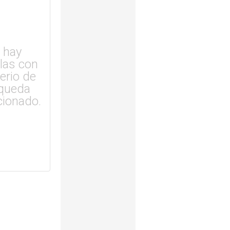
 hay
ulas con
terio de
queda
cionado.