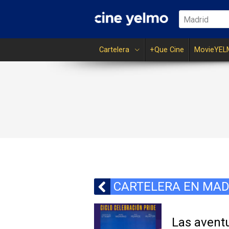
Madrid
Cartelera
+Que Cine
MovieYEL
CARTELERA EN MAD
Las aventu