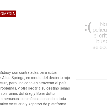
COMEDIA
:(
No
pelíc
el cri
bús
selec
 Sidney son contratadas para actuar
 Alice Springs, en medio del desierto rojo
tura, pero una cosa es atravesar el país
roblemas, y otra llegar a su destino sanas
i son reinas del drag y Benardette
 dos semanas, con música sonando a toda
amativo vestuario y zapatos de plataforma.