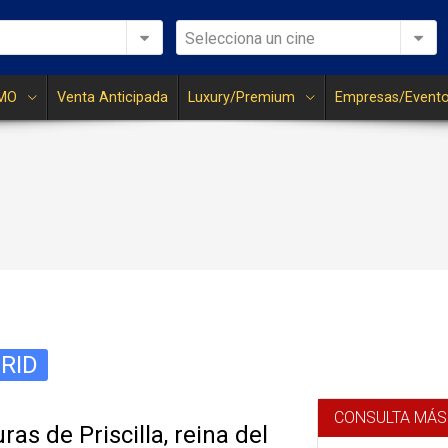
Selecciona un cine
MO
Venta Anticipada
Luxury/Premium
Empresas/Event
RID
CONSULTA MÁS
ras de Priscilla, reina del