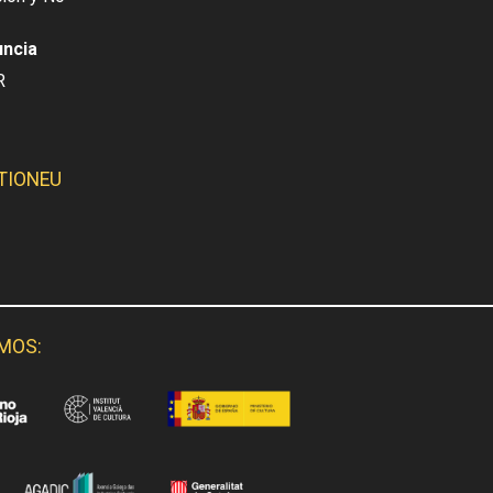
uncia
R
TIONEU
SMOS: