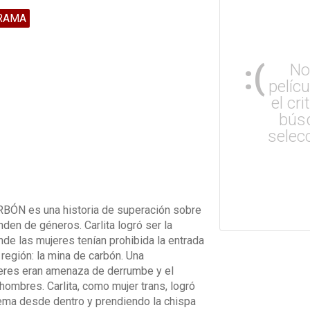
RAMA
:(
No
pelíc
el cri
bús
selec
RBÓN es una historia de superación sobre
den de géneros. Carlita logró ser la
de las mujeres tenían prohibida la entrada
 región: la mina de carbón. Una
jeres eran amenaza de derrumbe y el
hombres. Carlita, como mujer trans, logró
tema desde dentro y prendiendo la chispa