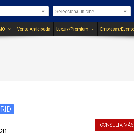
Selecciona un cine
MO
Venta Anticipada
Luxury/Premium
Empresas/Event
RID
CONSULTA MÁS
ón