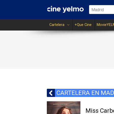
Madrid
Cartelera
+Que Cine
MovieYEL
CARTELERA EN MAD
Miss Carb