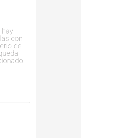
 hay
ulas con
terio de
queda
cionado.