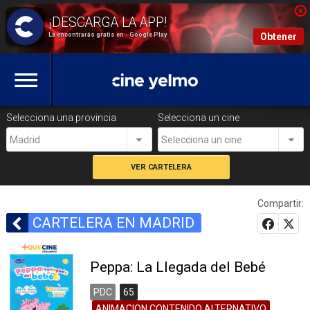
La encontrarás gratis en - Google Play
Obtener
Selecciona una provincia
Selecciona un cine
Madrid
Selecciona un cine
Compartir:
CARTELERA EN MADRID
Peppa: La Llegada del Bebé
PDC
65
ANIMACION,CONTENIDO ALTERNATIVO