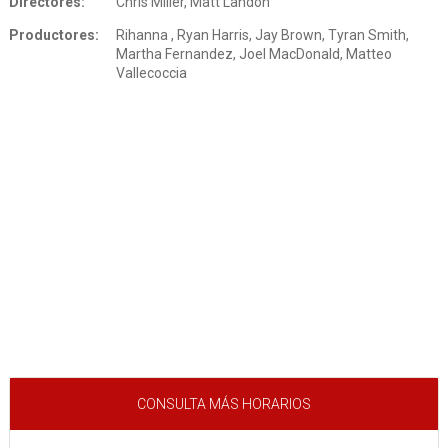
Directores:
Chris Miller, Matt Landon
Productores:
Rihanna , Ryan Harris, Jay Brown, Tyran Smith,
Martha Fernandez, Joel MacDonald, Matteo
Vallecoccia
CONSULTA MÁS HORARIOS