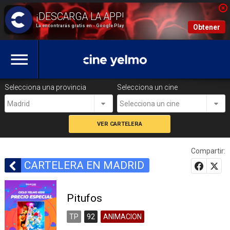
La encontrarás gratis en - Google Play
Obtener
Selecciona una provincia
Selecciona un cine
Madrid
Selecciona un cine
Compartir:
CARTELERA EN MADRID
Pitufos
TP
92
ANIMACION