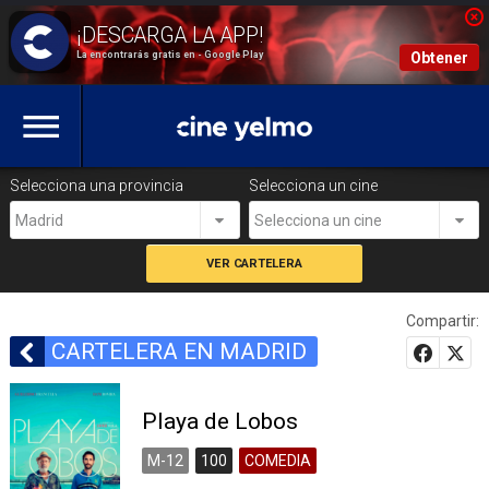
La encontrarás gratis en - Google Play
Obtener
Selecciona una provincia
Selecciona un cine
Madrid
Selecciona un cine
Compartir:
CARTELERA EN MADRID
Playa de Lobos
M-12
100
COMEDIA